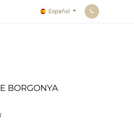
Español
DE BORGONYA
í