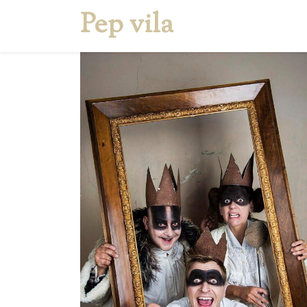
Pep vila
Inicio
Quien soy
S