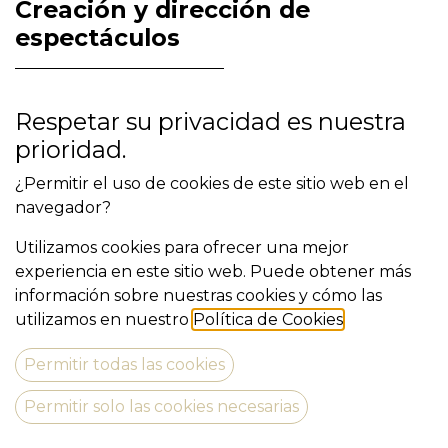
Creación y dirección de
espectáculos
Dirijo espectáculos para compañías y para
Respetar su privacidad es nuestra
artistas que tienen un proyecto escrito o por
prioridad.
escribir. Estoy especializado en dirigir
¿Permitir el uso de cookies de este sitio web en el
espectáculos de creación. Acompaño todo el
navegador?
proceso de creación, des de su inicio hasta el
día del estreno.
Utilizamos cookies para ofrecer una mejor
experiencia en este sitio web. Puede obtener más
información sobre nuestras cookies y cómo las
Ayudas a la creación,
utilizamos en nuestro
Política de Cookies
.
dramaturgias y personajes.
Permitir todas las cookies
Permitir solo las cookies necesarias
Ofrezco ayudas a la carta, acompaño