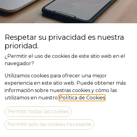
Respetar su privacidad es nuestra
CONTÁCTENOS
prioridad.
¿Permitir el uso de cookies de este sitio web en el
navegador?
Nombre
*
Utilizamos cookies para ofrecer una mejor
experiencia en este sitio web. Puede obtener más
información sobre nuestras cookies y cómo las
E-Mail
utilizamos en nuestro
Política de Cookies
.
*
Permitir todas las cookies
Permitir solo las cookies necesarias
Teléfono
*