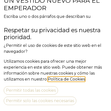
UN VESTIDO NUEVO PARA EL
EMPERADOR
Escriba uno o dos párrafos que describan su
producto o servicios. Para tener éxito, su contenido
debe ser útil para sus lectores.
Respetar su privacidad es nuestra
prioridad.
Comience con el cliente – descubra lo que quiere y
déselo.
¿Permitir el uso de cookies de este sitio web en el
navegador?
Descubra más
Utilizamos cookies para ofrecer una mejor
experiencia en este sitio web. Puede obtener más
información sobre nuestras cookies y cómo las
utilizamos en nuestro
Política de Cookies
.
Pep Vila
Permitir todas las cookies
vila.pep@gmail.com
Permitir solo las cookies necesarias
627818871