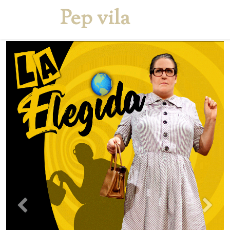
Pep vila
Inicio
Quien soy
S
Anterior
Sigui