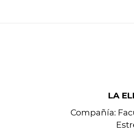
ervicios
¿Qué he hecho?
Contacto
LA EL
Compañía: Fac
Estr
ente