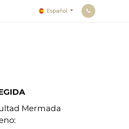
Español
EGIDA
ultad Mermada
eno: