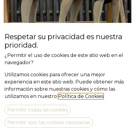
Respetar su privacidad es nuestra
prioridad.
A LA FRESCA
¿Permitir el uso de cookies de este sitio web en el
navegador?
Utilizamos cookies para ofrecer una mejor
experiencia en este sitio web. Puede obtener más
información sobre nuestras cookies y cómo las
Compañía: Anna Confetti
utilizamos en nuestro
Política de Cookies
.
Estreno:
Permitir todas las cookies
Teaser:
Permitir solo las cookies necesarias